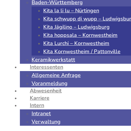
Baden-Württemberg
Kita la li lu – Nürtingen
Kita schwupp di wupp – Ludwigsbu
Kita Jägilino – Ludwigsburg
Kita hoppsala – Kornwestheim
Kita Lurchi – Kornwestheim
Kita Kornwestheim / Pattonville
Keramikwerkstatt
Interessenten
Allgemeine Anfrage
Voranmeldung
Abwesenheit
Karriere
Intern
Intranet
Verwaltung