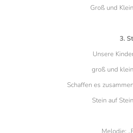
Groß und Klein
3. S
Unsere Kinder
groß und klein
Schaffen es zusammen
Stein auf Stein
Melodie: „