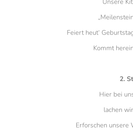
Unsere Kit
„Meilenstein
Feiert heut‘ Geburtstag
Kommt herein
2. S
Hier bei uns
lachen wir
Erforschen unsere W